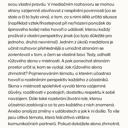
svou vlastní pravdu. V mediačním rozhovoru se mohou
strany vzájemně obviňovat z nesplnění povinností (co se
stalo a čí to byla vina), o tom, co s nimi dělá určitá situace
(například vztek/lhostejnost při ne/házení ponožek do
špinavého koše) nebo hovoří o události, kterou každý
prožíval z vlastní perspektivy jinak (co bylo důležité pro
jednoho, druhá nevnímal). Jedním z úkolů mediátora je
učinit rozhovor přehlednější a umožnit stranám se
zorientovat v tom, o čem se vlastně baví. Tedy, odhalit
růžového slona v místnosti. A pak ponechat stranám
prostor určit si, kam se vydají. Jak růžového slona
zhmotnit? Pojmenováním tématu, o kterém účastníci
hovoří a nastíněním perspektiv každého z účastníků.
Slona v místnosti spolehlivě vyvolá téma vzájemné
důvěry, rozdílnosti v postojích, dostatku respektu k sobě
navzájem. Dále také rozebrání životní role, kterou
účastníci zastávají a co to pro každého z nich znamená.
Anebo analýza změny v událostech a jak k ní došlo. To vše
jsou citlivá témata, která řeší drtivá většina
komunikačních partnerů. Pokud dokážete slona zhmotnit,