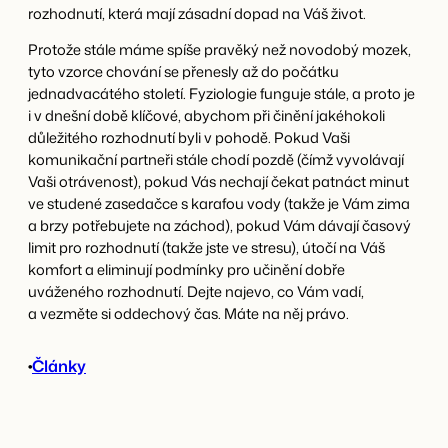
rozhodnutí, která mají zásadní dopad na Váš život.
Protože stále máme spíše pravěký než novodobý mozek,
tyto vzorce chování se přenesly až do počátku
jednadvacátého století. Fyziologie funguje stále, a proto je
i v dnešní době klíčové, abychom při činění jakéhokoli
důležitého rozhodnutí byli v pohodě. Pokud Vaši
komunikační partneři stále chodí pozdě (čímž vyvolávají
Vaši otrávenost), pokud Vás nechají čekat patnáct minut
ve studené zasedačce s karafou vody (takže je Vám zima
a brzy potřebujete na záchod), pokud Vám dávají časový
limit pro rozhodnutí (takže jste ve stresu), útočí na Váš
komfort a eliminují podmínky pro učinění dobře
uváženého rozhodnutí. Dejte najevo, co Vám vadí,
a vezměte si oddechový čas. Máte na něj právo.
•
Články