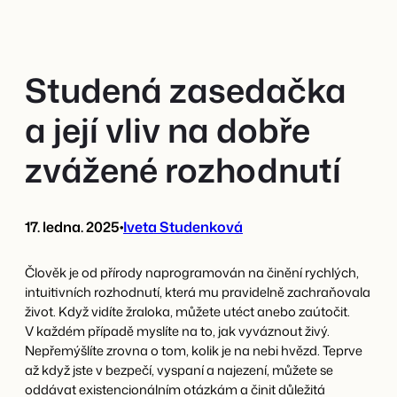
Přeskočit
na
obsah
Studená zasedačka
a její vliv na dobře
zvážené rozhodnutí
17. ledna. 2025
•
Iveta Studenková
Člověk je od přírody naprogramován na činění rychlých,
intuitivních rozhodnutí, která mu pravidelně zachraňovala
život. Když vidíte žraloka, můžete utéct anebo zaútočit.
V každém případě myslíte na to, jak vyváznout živý.
Nepřemýšlíte zrovna o tom, kolik je na nebi hvězd. Teprve
až když jste v bezpečí, vyspaní a najezení, můžete se
oddávat existencionálním otázkám a činit důležitá